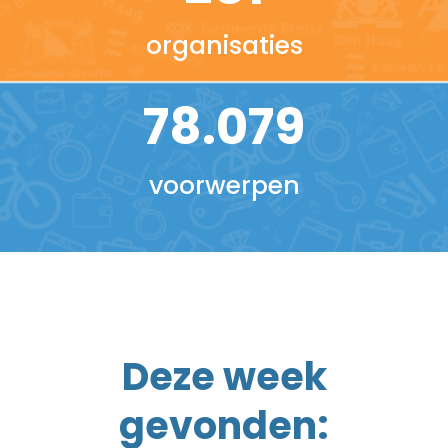
organisaties
78.079
voorwerpen
Deze week
gevonden: